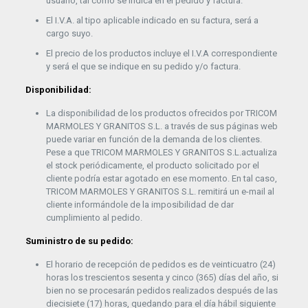
usuario, tal como se indica en el pedido y factura.
El I.V.A. al tipo aplicable indicado en su factura, será a
cargo suyo.
El precio de los productos incluye el I.V.A correspondiente
y será el que se indique en su pedido y/o factura.
Disponibilidad:
La disponibilidad de los productos ofrecidos por TRICOM
MARMOLES Y GRANITOS S.L. a través de sus páginas web
puede variar en función de la demanda de los clientes.
Pese a que TRICOM MARMOLES Y GRANITOS S.L.actualiza
el stock periódicamente, el producto solicitado por el
cliente podría estar agotado en ese momento. En tal caso,
TRICOM MARMOLES Y GRANITOS S.L. remitirá un e-mail al
cliente informándole de la imposibilidad de dar
cumplimiento al pedido.
Suministro de su pedido:
El horario de recepción de pedidos es de veinticuatro (24)
horas los trescientos sesenta y cinco (365) días del año, si
bien no se procesarán pedidos realizados después de las
diecisiete (17) horas, quedando para el día hábil siguiente