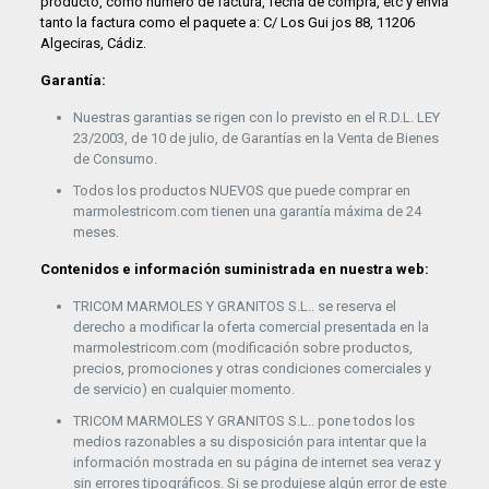
producto, como numero de factura, fecha de compra, etc y envía
tanto la factura como el paquete a: C/ Los Gui jos 88, 11206
Algeciras, Cádiz.
Garantía:
Nuestras garantias se rigen con lo previsto en el R.D.L. LEY
23/2003, de 10 de julio, de Garantías en la Venta de Bienes
de Consumo.
Todos los productos NUEVOS que puede comprar en
marmolestricom.com tienen una garantía máxima de 24
meses.
Contenidos e información suministrada en nuestra web:
TRICOM MARMOLES Y GRANITOS S.L.. se reserva el
derecho a modificar la oferta comercial presentada en la
marmolestricom.com (modificación sobre productos,
precios, promociones y otras condiciones comerciales y
de servicio) en cualquier momento.
TRICOM MARMOLES Y GRANITOS S.L.. pone todos los
medios razonables a su disposición para intentar que la
información mostrada en su página de internet sea veraz y
sin errores tipográficos. Si se produjese algún error de este