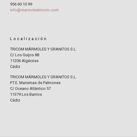
956 60 10 99
info@marmolestricom.com
Localización
TRICOM MÁRMOLES Y GRANITOS S.L.
C/ Los Guijos 88
11206 Algéciras
Cádiz
TRICOM MÁRMOLES Y GRANITOS S.L.
P.T.E. Marismas de Palmones
C/ Oceano Atlántico 57
11379 Los Barrios
Cádiz